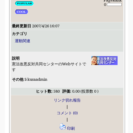
PageRank
0
最終更新日
2007/4/26 16:07
カテゴリ
運動関連
説明
憲法改悪反対共同センターのWebサイトで
す
その他 5
kusaadmin
ヒット数:
580
評価:
0.00 (投票数 0 )
リンク切れ報告
|
コメント (0)
|
印刷