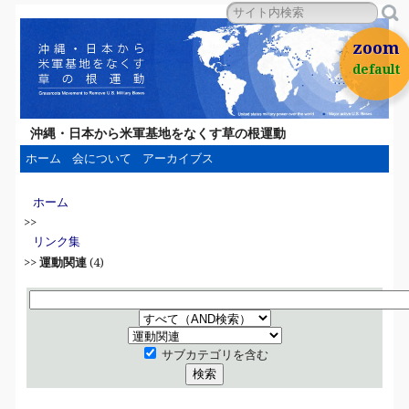
zoom
default
沖縄・日本から米軍基地をなくす草の根運動
ホーム
会について
アーカイブス
ホーム
>>
リンク集
>>
運動関連
(4)
サブカテゴリを含む