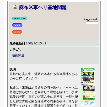
麻布米軍ヘリ基地問題
PageRank
0
最終更新日
2009/5/2 15:43
カテゴリ
運動関連
説明
首都のど真ん中・港区六本木にも米軍基地がある
のをご存じですか？
私達は「米軍は約束通り公園を返せ」「六本木に
基地は要らない」と要求して運動を続けています
戦後64年間、東京のど真ん中に居座り、一時占拠
した都立青山公園を返還する約束を破り、今なお
居座っています。隣接する新国立美術館では、常