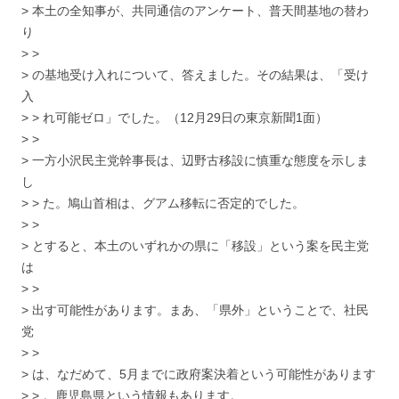
> 本土の全知事が、共同通信のアンケート、普天間基地の替わ
り
> >
> の基地受け入れについて、答えました。その結果は、「受け
入
> > れ可能ゼロ」でした。（12月29日の東京新聞1面）
> >
> 一方小沢民主党幹事長は、辺野古移設に慎重な態度を示しま
し
> > た。鳩山首相は、グアム移転に否定的でした。
> >
> とすると、本土のいずれかの県に「移設」という案を民主党
は
> >
> 出す可能性があります。まあ、「県外」ということで、社民
党
> >
> は、なだめて、5月までに政府案決着という可能性があります
> > 。鹿児島県という情報もあります。