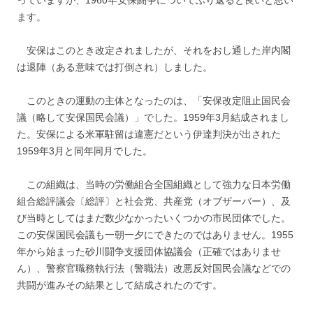
っていますが、1960年安保闘争についてふり返ると良いと思い
ます。
安保はこのとき改定されましたが、それをおし通した岸内閣
は退陣（ある意味では打倒され）しました。
このときの運動の主体となったのは、「安保改定阻止国民会
議（略して安保国民会議）」でした。1959年3月結成されまし
た。安保による米軍駐留は違憲だという伊達判決が出された
1959年3月と同年同月でした。
この組織は、当時の労働組合全国組織として強力な日本労働
組合総評議会〔総評〕と社会党、共産党（オブザーバー）、及
び当時としてはまだ数少なかったいくつかの市民団体でした。
この安保国民会議も一朝一夕にできたのではありません。1955
年から始まった砂川闘争支援団体協議会（正確ではありませ
ん）、警察官職務執行法（警職法）改悪反対国民会議などでの
共闘が進みその結果として結成されたのです。