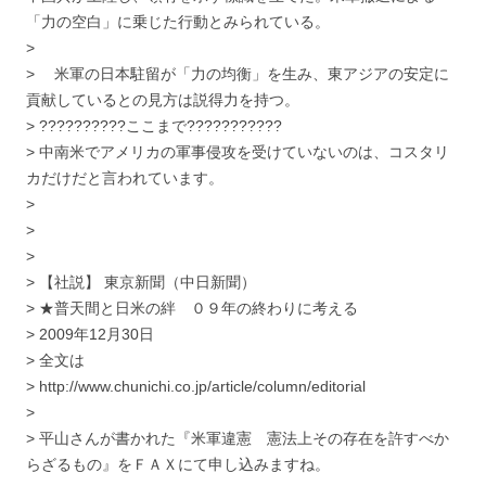
「力の空白」に乗じた行動とみられている。
>
> 米軍の日本駐留が「力の均衡」を生み、東アジアの安定に
貢献しているとの見方は説得力を持つ。
> ??????????ここまで???????????
> 中南米でアメリカの軍事侵攻を受けていないのは、コスタリ
カだけだと言われています。
>
>
>
> 【社説】 東京新聞（中日新聞）
> ★普天間と日米の絆 ０９年の終わりに考える
> 2009年12月30日
> 全文は
> http://www.chunichi.co.jp/article/column/editorial
>
> 平山さんが書かれた『米軍違憲 憲法上その存在を許すべか
らざるもの』をＦＡＸにて申し込みますね。