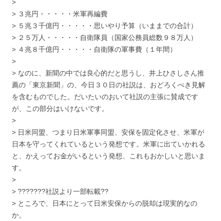
>
> ３兆円・・・・・米軍再編費
> ５兆３千億円・・・・・思いやり予算（いままでの合計）
> ２５万人・・・・・自衛隊員（国家公務員総数９８万人）
> ４兆８千億円・・・・・自衛隊の軍事費（１年間）
>
> なのに、新聞の中では良心的だと思うし、井上ひさしさん推
薦の「東京新聞」の、今日３０日の社説は、おどろくべき見解
を含むものでした。だいたいのおいて社説の主張に賛成です
が、この部分はいけないです。
>
> 日米同盟、つまり日米軍事同盟、安保を固定化させ、米軍が
日本を守ってくれているという発想です。米軍に出ていかれる
と、かえってお金がいるという発想、これもおかしいと思いま
す。
>
> ???????社説より一部転載??
> ところで、日本にとって日米安保からの脱却は現実的なの
か。