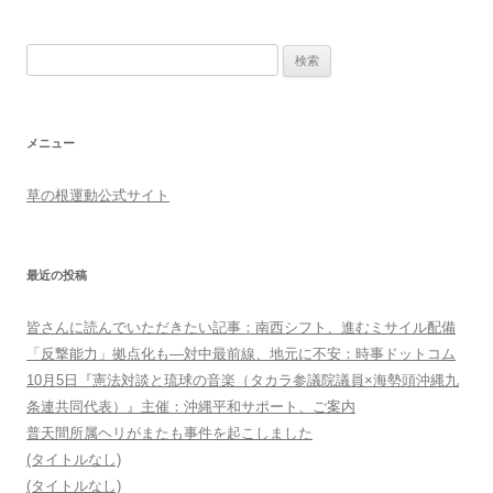
検索:
メニュー
草の根運動公式サイト
最近の投稿
皆さんに読んでいただきたい記事：南西シフト、進むミサイル配備
「反撃能力」拠点化も―対中最前線、地元に不安：時事ドットコム
10月5日『憲法対談と琉球の音楽（タカラ参議院議員×海勢頭沖縄九
条連共同代表）』主催：沖縄平和サポート、ご案内
普天間所属ヘリがまたも事件を起こしました
(タイトルなし)
(タイトルなし)