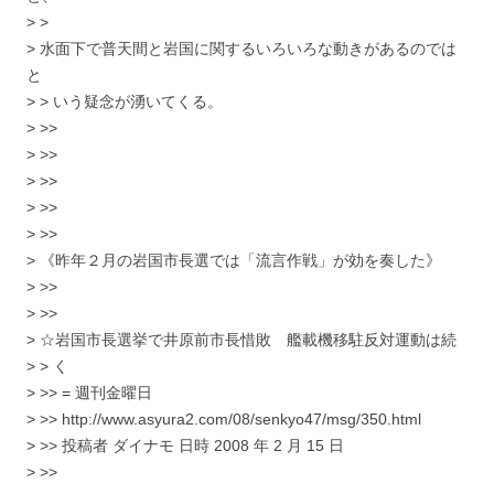
> >
> 水面下で普天間と岩国に関するいろいろな動きがあるのでは
と
> > いう疑念が湧いてくる。
> >>
> >>
> >>
> >>
> >>
> 《昨年２月の岩国市長選では「流言作戦」が効を奏した》
> >>
> >>
> ☆岩国市長選挙で井原前市長惜敗 艦載機移駐反対運動は続
> > く
> >> = 週刊金曜日
> >> http://www.asyura2.com/08/senkyo47/msg/350.html
> >> 投稿者 ダイナモ 日時 2008 年 2 月 15 日
> >>