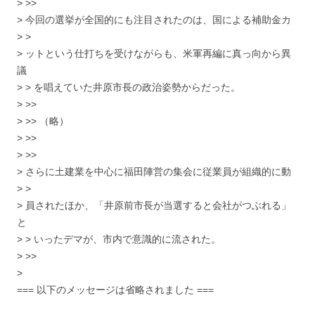
> >>
> 今回の選挙が全国的にも注目されたのは、国による補助金カ
> >
> ットという仕打ちを受けながらも、米軍再編に真っ向から異
議
> > を唱えていた井原市長の政治姿勢からだった。
> >>
> >> （略）
> >>
> >>
> さらに土建業を中心に福田陣営の集会に従業員が組織的に動
> >
> 員されたほか、「井原前市長が当選すると会社がつぶれる」
と
> > いったデマが、市内で意識的に流された。
> >>
>
=== 以下のメッセージは省略されました ===