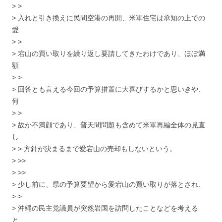
> >
> 入れと引き換えに民間空港の再開、米軍住宅は承知の上での
愛
> >
> 宕山の買い取りを繰り返し要請してきたわけであり、ほぼ満
額
> >
> 回答とも言える今回の予算措置に大喜びするかと思いきや、
何
> >
> 故か不満顔であり、普天間問題も含めて米軍再編全体の見直
し
> > 方針が決まるまで愛宕山の売却もしないという。
> >>
> >>
> 少し前に、県の予算要望から愛宕山の買い取りが落とされ、
> >
> 沖縄の民主党議員が突然岩国を訪問したことなどを考える
と、