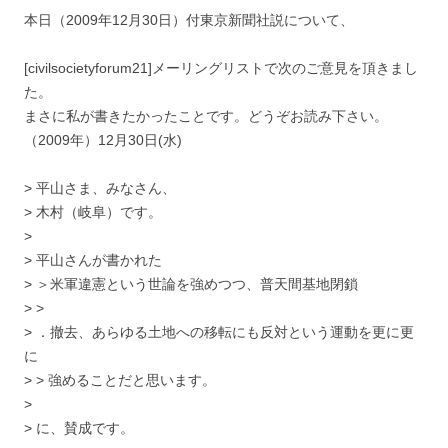
本日（2009年12月30日）付東京新聞社説について、
[civilsocietyforum21]メーリングリストで次のご意見を頂きまし
た。
まさに私が書きたかったことです。どうぞお読み下さい。
（2009年）12月30日(水)
> 平山さま、みなさん、
> 木村（岐阜）です。
>
> 平山さんが書かれた
> ＞米軍違憲という世論を強めつつ、普天間基地閉鎖
> >
> ．撤去、あらゆる土地への移転にも反対という運動を更に更
に
> > 強めることだと思います。
>
> に、賛成です。