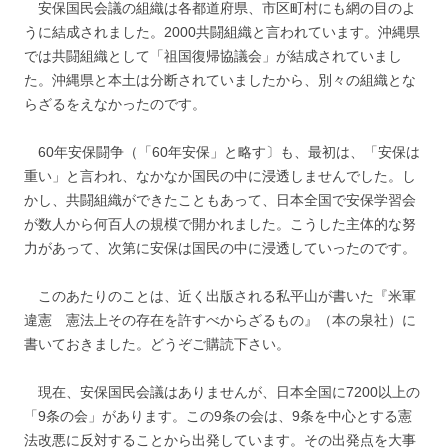
安保国民会議の組織は各都道府県、市区町村にも網の目のよ
うに結成されました。2000共闘組織と言われています。沖縄県
では共闘組織として「祖国復帰協議会」が結成されていまし
た。沖縄県と本土は分断されていましたから、別々の組織とな
らざるをえなかったのです。
60年安保闘争（「60年安保」と略す〕も、最初は、「安保は
重い」と言われ、なかなか国民の中に浸透しませんでした。し
かし、共闘組織ができたこともあって、日本全国で安保学習会
が数人から何百人の規模で開かれました。こうした主体的な努
力があって、次第に安保は国民の中に浸透していったのです。
このあたりのことは、近く出版される私平山が書いた『米軍
違憲 憲法上その存在を許すべからざるもの』（本の泉社）に
書いておきました。どうぞご購読下さい。
現在、安保国民会議はありませんが、日本全国に7200以上の
「9条の会」があります。この9条の会は、9条を中心とする憲
法改悪に反対することから出発しています。その出発点を大事