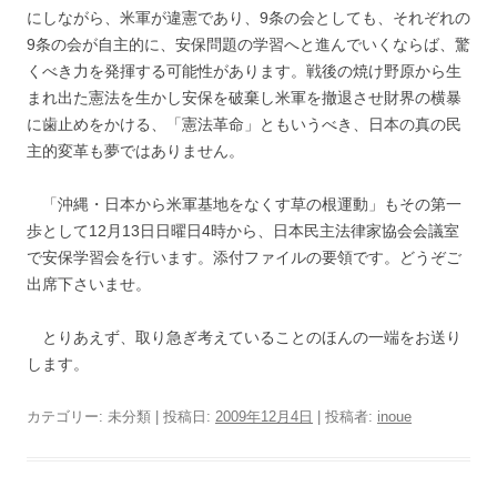
にしながら、米軍が違憲であり、9条の会としても、それぞれの
9条の会が自主的に、安保問題の学習へと進んでいくならば、驚
くべき力を発揮する可能性があります。戦後の焼け野原から生
まれ出た憲法を生かし安保を破棄し米軍を撤退させ財界の横暴
に歯止めをかける、「憲法革命」ともいうべき、日本の真の民
主的変革も夢ではありません。
「沖縄・日本から米軍基地をなくす草の根運動」もその第一
歩として12月13日日曜日4時から、日本民主法律家協会会議室
で安保学習会を行います。添付ファイルの要領です。どうぞご
出席下さいませ。
とりあえず、取り急ぎ考えていることのほんの一端をお送り
します。
カテゴリー: 未分類 | 投稿日:
2009年12月4日
|
投稿者:
inoue