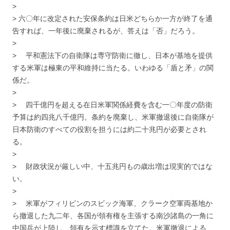
>
> 六〇年に改定された安保条約は日米どちらか一方が終了を通
告すれば、一年後に廃棄されるが、答えは「否」だろう。
>
> 平和憲法下の自衛隊は専守防衛に徹し、日本が基地を提供
する米軍は極東の平和維持に当たる。いわゆる「盾と矛」の関
係だ。
>
> 四千億円を超える在日米軍関係経費を含む一〇年度の防衛
予算は約四兆八千億円。条約を廃棄し、米軍撤退後に自衛隊が
日本防衛のすべての役割を担うには約二十兆円が必要とされ
る。
>
> 財政状況が厳しい中、十五兆円もの歳出増は現実的ではな
い。
>
> 米軍がフィリピンのスビック海軍、クラーク空軍両基地か
ら撤退した九二年、各国が領有権を主張する南沙諸島の一角に
中国兵が上陸し、領有を示す標識を立てた。米軍撤退による