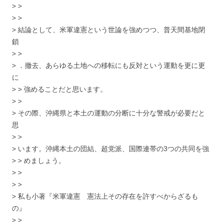
> >
> >
> 結論として、米軍違憲という世論を強めつつ、普天間基地閉
鎖
> >
> ．撤去、あらゆる土地への移転にも反対という運動を更に更
に
> > 強めることだと思います。
> >
> その際、沖縄県と本土の運動の分断に十分な警戒が必要だと
思
> >
> います。沖縄本土の団結、超党派、国際連帯の3つの共同を強
> > めましょう。
> >
> >
> 私も小著『米軍違憲 憲法上その存在を許すべからざるも
の』
> >