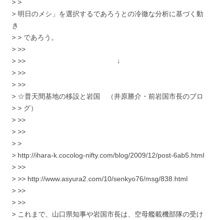
> >
> 明日のメシ」を選択するであろうとの冷徹な分析に基づく動
き
> > であろう。
> >>
> >> ↓
> >>
> >>
> ☆普天間基地の移設と岩国 （井原勝介・前岩国市長のブロ
> > グ）
> >>
> >>
> >
> http://ihara-k.cocolog-nifty.com/blog/2009/12/post-6ab5.html
> >>
> >> http://www.asyura2.com/10/senkyo76/msg/838.html
> >>
> >>
> これまで、山口県知事や岩国市長は、空母艦載機部隊の受け