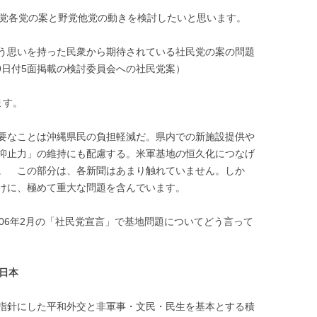
党各党の案と野党他党の動きを検討したいと思います。
う思いを持った民衆から期待されている社民党の案の問題
9
日付
5
面掲載の検討委員会への社民党案）
ます。
要なことは沖縄県民の負担軽減だ。県内での新施設提供や
抑止力」の維持にも配慮する。米軍基地の恒久化につなげ
。 この部分は、各新聞はあまり触れていません。しか
けに、極めて重大な問題を含んでいます。
06
年
2
月の「社民党宣言」で基地問題についてどう言って
日本
指針にした平和外交と非軍事・文民・民生を基本とする積