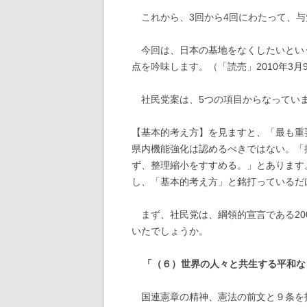
これから、
3
回から
4
回にわたって、与
今回は、日本の基地をなくしたいとい
点を吟味します。（「読売」
2010
年
3
月
社民党案は、
5
つの項目からなってい
【基本的考え方】を見ますと、「最も重
県内機能強化は認めるべきではない。「
ず、整理縮小をすすめる。」とあります
し、「基本的考え方」と銘打っているだ
まず、社民党は、綱領的宣言である
20
いたでしょうか。
「（６）世界の人々と共生する平和な
国連憲章の精神、憲法の前文と９条を