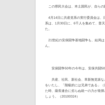
この県民大会は、本土国民が、自らの
4月14日に共産党系の実行委員会は、
系は、1月30日に、6千人を集めて、
た。
21世紀の安保闘争基地闘争も、結局は
ん。
安保闘争50年の今年は、安保共闘50
共産、社民、新社会、革新無党派など
をいたし、「階級的には兄弟である」（
た時、薩長連合に劣らぬ統一の力が発揮
しょう。（20100324）