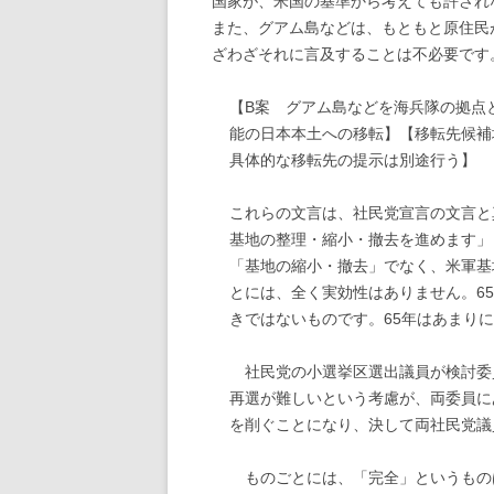
国家が、米国の基準から考えても許され
また、グアム島などは、もともと原住民
ざわざそれに言及することは不必要です
【
B
案 グアム島などを海兵隊の拠点
能の日本本土への移転】【移転先候補
具体的な移転先の提示は別途行う】
これらの文言は、社民党宣言の文言と
基地の整理・縮小・撤去を進めます」
「基地の縮小・撤去」でなく、米軍基
とには、全く実効性はありません。
65
きではないものです。
65
年はあまりに
社民党の小選挙区選出議員が検討委
再選が難しいという考慮が、両委員に
を削ぐことになり、決して両社民党議
ものごとには、「完全」というもの