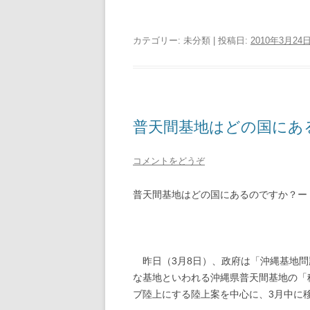
カテゴリー: 未分類 | 投稿日:
2010年3月24
普天間基地はどの国にあ
コメントをどうぞ
普天間基地はどの国にあるのですか？ー
昨日（
3
月
8
日）、政府は「沖縄基地問
な基地といわれる沖縄県普天間基地の「
ブ陸上にする陸上案を中心に、
3
月中に