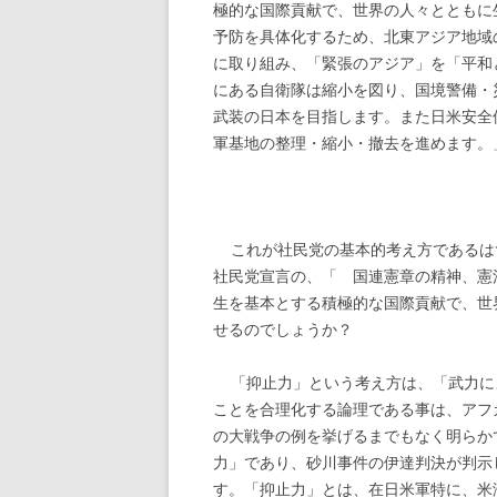
極的な国際貢献で、世界の人々とともに
予防を具体化するため、北東アジア地域
に取り組み、「緊張のアジア」を「平和
にある自衛隊は縮小を図り、国境警備・
武装の日本を目指します。また日米安全
軍基地の整理・縮小・撤去を進めます。
これが社民党の基本的考え方であるは
社民党宣言の、「 国連憲章の精神、憲
生を基本とする積極的な国際貢献で、世
せるのでしょうか？
「抑止力」という考え方は、「武力に
ことを合理化する論理である事は、アフ
の大戦争の例を挙げるまでもなく明らか
力」であり、砂川事件の伊達判決が判示
す。「抑止力」とは、在日米軍特に、米