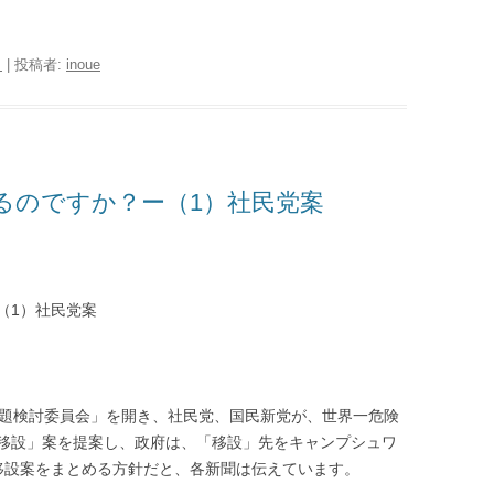
日
|
投稿者:
inoue
るのですか？ー（1）社民党案
（
1
）社民党案
題検討委員会」を開き、社民党、国民新党が、世界一危険
移設」案を提案し、政府は、「移設」先をキャンプシュワ
移設案をまとめる方針だと、各新聞は伝えています。