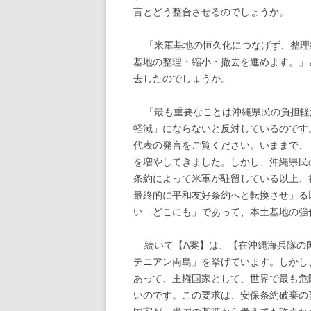
言とどう整合させるのでしょうか。
「米軍基地の恒久化につなげず、整理
基地の整理・縮小・撤去を進めます。」
去したのでしょうか。
「最も重要なことは沖縄県民の負担軽
軽減」にならないと反対しているのです
代表の発言をご覧ください。いままで、
を増やしてきました。しかし、沖縄県民
条約によって米軍が駐留している以上、
最終的に平和友好条約へと転換させ」る
い どこにも」であって、本土基地の強
続いて【
A
案】は、【在沖縄海兵隊の
テニアン両島」を挙げています。しかし
あって、主権国家として、世界で最も危
いのです。この要求は、安保条約破棄の