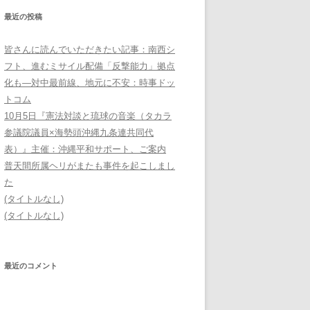
最近の投稿
皆さんに読んでいただきたい記事：南西シ
フト、進むミサイル配備「反撃能力」拠点
化も―対中最前線、地元に不安：時事ドッ
トコム
10月5日『憲法対談と琉球の音楽（タカラ
参議院議員×海勢頭沖縄九条連共同代
表）』主催：沖縄平和サポート、ご案内
普天間所属ヘリがまたも事件を起こしまし
た
(タイトルなし)
(タイトルなし)
最近のコメント