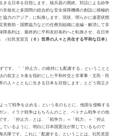
生きる日本を目指します。核兵器の廃絶、対話による紛争
の非核化と多国間の総合的な安全保障機構の創設に積極的
と協力のアジア」に転換します。現状、明らかに違憲状態
災害救助・国際協力などの任務別組織に改編・解消して非
保障条約は、最終的に平和友好条約へと転換させ、在日米
」（社民党宣言
（６）世界の人々と共生する平和な日本）
ずです。
「「抑止力」の維持にも配慮する」ということと
法の前文と９条を指針にした平和外交と非軍事・文民・民
界の人々とともに生きる日本を目指します」とどう両立さ
よって戦争を止める」という名のもとに、他国を侵略する
ガン、イラク戦争はもちろんのこと、ベトナム戦争その他
です。「抑止力」とは、「戦争力」＝「戦力」＝「抑止
しているように、明白に日本国憲法が禁じているもので
海兵隊です。これに「配慮する」ということは、社民党宣