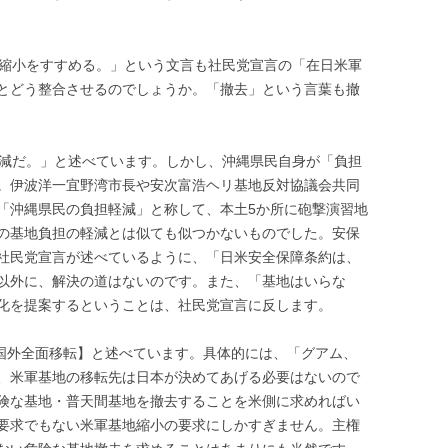
縮小をすすめる。」という文言も社民党宣言の「在日米軍
とどう整合させるのでしょうか。「撤去」という言葉も撤
減だ。」と述べています。しかし、沖縄県民自身が「負担
。伊波洋一宜野湾市長や安次富浩ヘリ基地反対協議会共同
「沖縄県民の負担軽減」と称して、本土
5
か所に砲撃演習地
の基地負担の軽減とは似ても似つかないものでした。安保
社民党宣言が述べているように、「日米安全保障条約は、
以外に、解決の道はないのです。また、「基地はいらな
化を提案するということは、社民党宣言に反します。
国外全面移転】と述べています。具体的には、「グアム、
、米軍基地の移転先は日本が決めてあげる必要はないので
険な基地・普天間基地を撤去することを米側に求めればい
要求でもない米軍基地縮小の要求にしかすぎません。主権