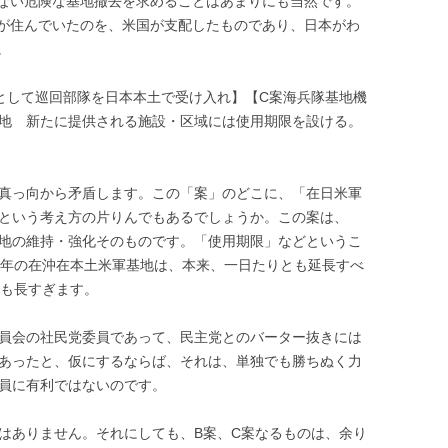
ない危険な基地撤去を求めることはあまりにも当然です。
が住んでいたのを、米国が支配したものであり、日本がわ
。
として巡回部隊を日本本土で受け入れ】【
C
案海兵隊基地機
地 新たに提供される施設・区域には使用期限を設ける。
真っ向から矛盾します。この「案」のどこに、「在日米軍
という考え方の片りんでもあるでしょうか。この案は、
地の維持・強化そのものです。「使用期限」などというこ
年の在沖在本土米軍基地は、本来、一日たりとも延長すべ
も長すぎます。
員会の社民党委員であって、民主党とのバーター抜きには
あったと、仮にするならば、それは、単独でも勝ちぬく力
員に有利ではないのです。
はありません。それにしても、
B
案、
C
案なるものは、余り