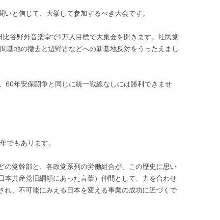
闘いと信じて、大挙して参加するべき大会です。
日比谷野外音楽堂で1万人目標で大集会を開きます。社民党
普天間基地の撤去と辺野古などへの新基地反対をうったえまし
、60年安保闘争と同じに統一戦線なしには勝利できませ
年でもあります。
の党幹部と、各政党系列の労働組合が、この歴史に思い
日本共産党旧綱領にあった言葉）仲間として、力を合わせ
され、不可能にみえる日本を変える事業の成功に近づくで