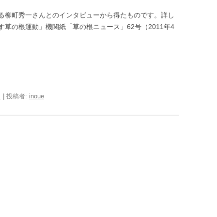
る柳町秀一さんとのインタビューから得たものです。詳し
す草の根運動」機関紙「草の根ニュース」
62
号（
2011
年
4
日
|
投稿者:
inoue