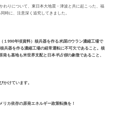
かわりについて、東日本大地震・津波と共に起こった、福
る同時に、注意深く追究してきました。
（１
990
年頃資料）核兵器を作る
米国の
ウラン濃縮工場で
核兵器を作る濃縮工場の経常運転に不可欠であること。核
原発も基地も米世界支配と日本
半占領
の象徴であること、
びかけています。
メリカ依存の原発エネルギー政策転換を！