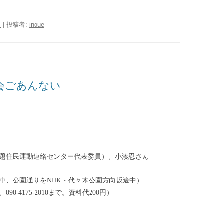
日
|
投稿者:
inoue
会ごあんない
題住民運動連絡センター代表委員）、小湊忍さん
車、公園通りを
・代々木公園方向坂途中）
NHK
、
まで。資料代
円）
090-4175-2010
200