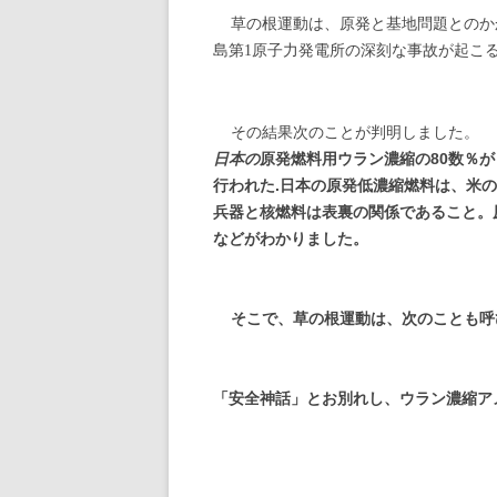
草の根運動は、原発と基地問題とのか
島第
原子力発電所の深刻な事故が起こ
1
その結果次のことが判明しました。
日本の
原発燃料用ウラン濃縮の
80
数％が
行われた
.
日本の原発低濃縮燃料は、米の
兵器と核燃料は表裏の関係であること。
などがわかりました。
そこで、草の根運動は、次のことも呼
「安全神話」とお別れし、ウラン濃縮ア