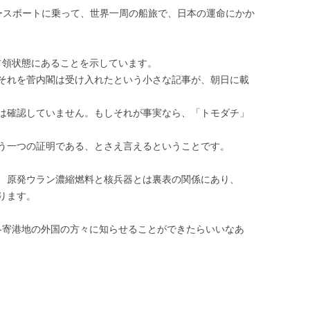
、ピースボートに乗って、世界一周の船旅で、日本の運命にかか
占領状態にあることを示しています。
それを菅内閣は受け入れたという小さな記事が、朝日に載
は確認していません。もしそれが事実なら、「トモダチ」
う一つの証明である、とさえ言えるということです。
、原発ウラン濃縮燃料と核兵器とは裏表の関係にあり、
ります。
各寄港地の外国の方々に知らせることができたらいいなあ