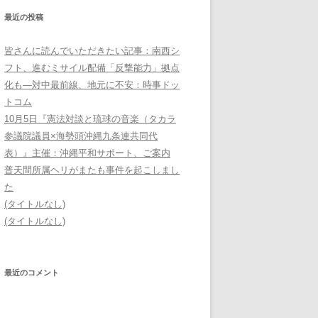
最近の投稿
皆さんに読んでいただきたい記事：南西シ
フト、進むミサイル配備「反撃能力」拠点
化も―対中最前線、地元に不安：時事ドッ
トコム
10月5日『憲法対談と琉球の音楽（タカラ
参議院議員×海勢頭沖縄九条連共同代
表）』主催：沖縄平和サポート、ご案内
普天間所属ヘリがまたも事件を起こしまし
た
(タイトルなし)
(タイトルなし)
最近のコメント