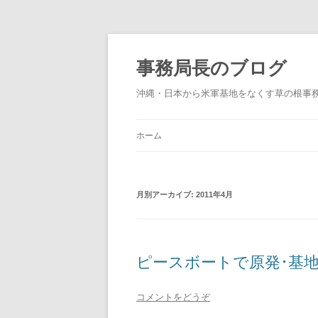
事務局長のブログ
沖縄・日本から米軍基地をなくす草の根事
ホーム
月別アーカイブ:
2011年4月
ピースボートで原発･基
コメントをどうぞ