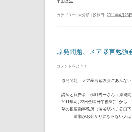
平山基生
カテゴリー: 未分類 | 投稿日:
2011年4月23
原発問題、メア暴言勉強
コメントをどうぞ
原発問題、メア暴言勉強会ごあんない
講師と報告者：柳町秀一さん（原発問
年
月
日金曜日午後
時半から
2011
4
22
6
草の根運動事務所（渋谷駅ハチ公口下
道順がお分かりにならない人は