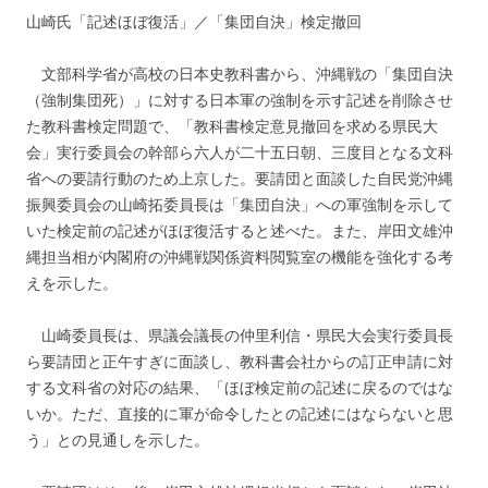
山崎氏「記述ほぼ復活」／「集団自決」検定撤回
文部科学省が高校の日本史教科書から、沖縄戦の「集団自決
（強制集団死）」に対する日本軍の強制を示す記述を削除させ
た教科書検定問題で、「教科書検定意見撤回を求める県民大
会」実行委員会の幹部ら六人が二十五日朝、三度目となる文科
省への要請行動のため上京した。要請団と面談した自民党沖縄
振興委員会の山崎拓委員長は「集団自決」への軍強制を示して
いた検定前の記述がほぼ復活すると述べた。また、岸田文雄沖
縄担当相が内閣府の沖縄戦関係資料閲覧室の機能を強化する考
えを示した。
山崎委員長は、県議会議長の仲里利信・県民大会実行委員長
ら要請団と正午すぎに面談し、教科書会社からの訂正申請に対
する文科省の対応の結果、「ほぼ検定前の記述に戻るのではな
いか。ただ、直接的に軍が命令したとの記述にはならないと思
う」との見通しを示した。