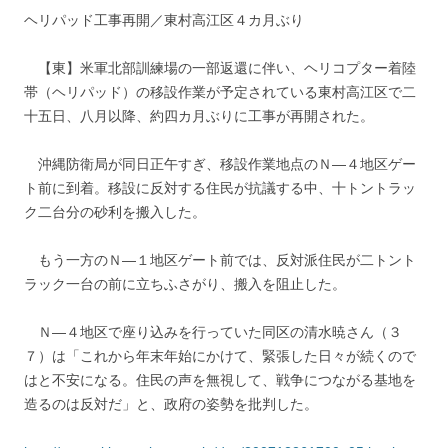
ヘリパッド工事再開／東村高江区４カ月ぶり
【東】米軍北部訓練場の一部返還に伴い、ヘリコプター着陸
帯（ヘリパッド）の移設作業が予定されている東村高江区で二
十五日、八月以降、約四カ月ぶりに工事が再開された。
沖縄防衛局が同日正午すぎ、移設作業地点のＮ―４地区ゲー
ト前に到着。移設に反対する住民が抗議する中、十トントラッ
ク二台分の砂利を搬入した。
もう一方のＮ―１地区ゲート前では、反対派住民が二トント
ラック一台の前に立ちふさがり、搬入を阻止した。
Ｎ―４地区で座り込みを行っていた同区の清水暁さん（３
７）は「これから年末年始にかけて、緊張した日々が続くので
はと不安になる。住民の声を無視して、戦争につながる基地を
造るのは反対だ」と、政府の姿勢を批判した。