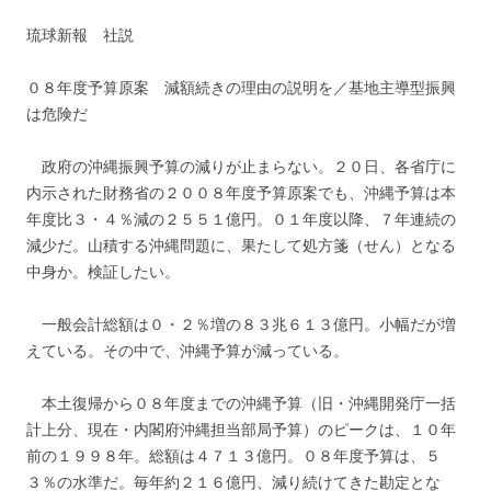
琉球新報 社説
０８年度予算原案 減額続きの理由の説明を／基地主導型振興
は危険だ
政府の沖縄振興予算の減りが止まらない。２０日、各省庁に
内示された財務省の２００８年度予算原案でも、沖縄予算は本
年度比３・４％減の２５５１億円。０１年度以降、７年連続の
減少だ。山積する沖縄問題に、果たして処方箋（せん）となる
中身か。検証したい。
一般会計総額は０・２％増の８３兆６１３億円。小幅だが増
えている。その中で、沖縄予算が減っている。
本土復帰から０８年度までの沖縄予算（旧・沖縄開発庁一括
計上分、現在・内閣府沖縄担当部局予算）のピークは、１０年
前の１９９８年。総額は４７１３億円。０８年度予算は、５
３％の水準だ。毎年約２１６億円、減り続けてきた勘定とな