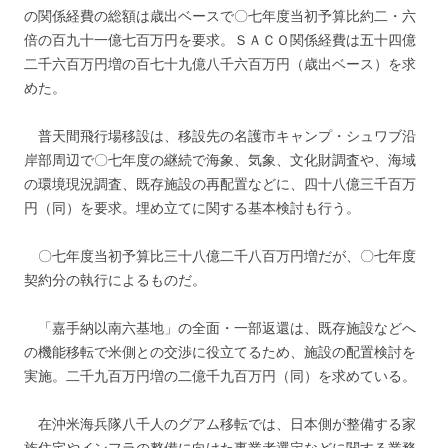
の関係経費の総額は歳出ベースで〇七年度当初予算比約二・六
倍の百九十一億七百万円を要求。ＳＡＣＯ関係経費は五十四億
二千六百万円増の百七十九億八千六百万円（歳出ベース）を求
めた。
普天間飛行場移設は、移設先の名護市キャンプ・シュワブ沿
岸部周辺で〇七年度の継続で海象、気象、文化財調査や、海域
の環境現況調査、既存施設の再配置などに、四十八億三千百万
円（同）を要求。埋め立てに関する基本検討も行う。
〇七年度当初予算比三十八億二千八百万円増だが、〇七年度
契約分の執行によるものだ。
「嘉手納以南六基地」の全面・一部返還は、既存施設などへ
の機能移転で米側との交渉に役立てるため、施設の配置検討を
実施。二千九百万円増の二億千九百万円（同）を求めている。
在沖米海兵隊八千人のグアム移転では、日本側が整備する家