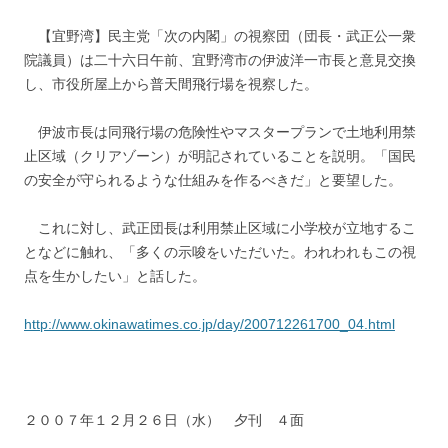
【宜野湾】民主党「次の内閣」の視察団（団長・武正公一衆
院議員）は二十六日午前、宜野湾市の伊波洋一市長と意見交換
し、市役所屋上から普天間飛行場を視察した。
伊波市長は同飛行場の危険性やマスタープランで土地利用禁
止区域（クリアゾーン）が明記されていることを説明。「国民
の安全が守られるような仕組みを作るべきだ」と要望した。
これに対し、武正団長は利用禁止区域に小学校が立地するこ
となどに触れ、「多くの示唆をいただいた。われわれもこの視
点を生かしたい」と話した。
http://www.okinawatimes.co.jp/day/200712261700_04.html
２００７年１２月２６日（水） 夕刊 ４面