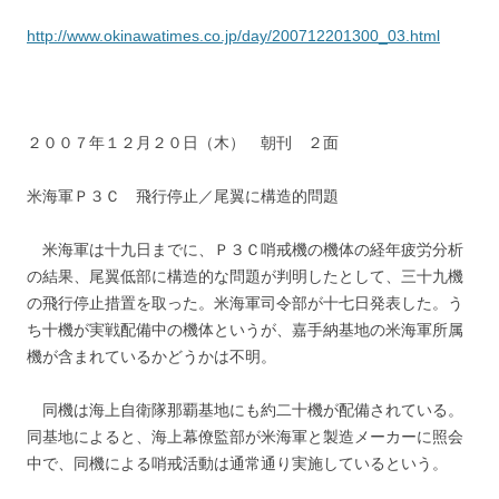
http://www.okinawatimes.co.jp/day/200712201300_03.html
２００７年１２月２０日（木） 朝刊 ２面
米海軍Ｐ３Ｃ 飛行停止／尾翼に構造的問題
米海軍は十九日までに、Ｐ３Ｃ哨戒機の機体の経年疲労分析
の結果、尾翼低部に構造的な問題が判明したとして、三十九機
の飛行停止措置を取った。米海軍司令部が十七日発表した。う
ち十機が実戦配備中の機体というが、嘉手納基地の米海軍所属
機が含まれているかどうかは不明。
同機は海上自衛隊那覇基地にも約二十機が配備されている。
同基地によると、海上幕僚監部が米海軍と製造メーカーに照会
中で、同機による哨戒活動は通常通り実施しているという。