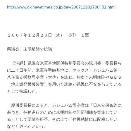
http://www.okinawatimes.co.jp/day/200712201700_01.html
２００７年１２月２０日（木） 夕刊 １面
県議会、未明離陸で抗議
【沖縄】県議会米軍基地関係特別委員会の親川盛一委員長ら
は二十日午前、米軍嘉手納基地に、マックス・カシュバム第一
八任務支援群司令官（大佐）を訪ね、相次ぐ未明離陸やＧＢＳ
（地上爆発模擬装置）を用いた訓練が県民に不安を与えている
として抗議した。
親川委員長によると、カシュバム司令官は「日米安保条約に
基づき、任務遂行のために未明離陸や即応訓練を実施してい
る」として要請を拒否。その上で「住民感情には配慮したい」
などと述べたという。