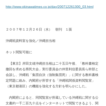
http://www.okinawatimes.co.jp/day/200712261300_03.html
２００７年１２月２６日（水） 朝刊 １面
沖縄戦資料室を強化／沖縄担当相
ネット閲覧可能に
【東京】岸田文雄沖縄担当相は二十五日午後、「教科書検定
撤回を求める県民大会」実行委員会の仲里利信委員長ら幹部と
会談し、沖縄戦「集団自決（強制集団死）」に関する教科書検
定問題に絡み、内閣府が所管する「沖縄戦関係資料閲覧室」
（東京都港区）の機能を強化する方針を明らかにした。
内閣府によると、同閲覧室が所蔵している沖縄戦に関する公
文書約一千二百九十点をインターネットで閲覧できるよう、関