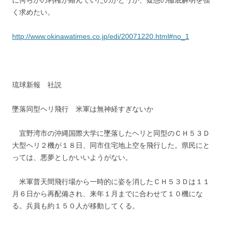
に何らかの利権が絡んでいたのかどうか、疑惑の徹底解明を強
く求めたい。
http://www.okinawatimes.co.jp/edi/20071220.html#no_1
琉球新報 社説
墜落同型ヘリ飛行 米軍は無神経すぎないか
宜野湾市の沖縄国際大学に墜落したヘリと同型のＣＨ５３Ｄ
大型ヘリ２機が１８日、同市住宅地上空を飛行した。県民にと
っては、悪夢としかいいようがない。
米軍普天間飛行場から一時的に姿を消したＣＨ５３Ｄは１１
月６日から再配備され、来年１月までに合わせて１０機にな
る。兵員も約１５０人が移動してくる。