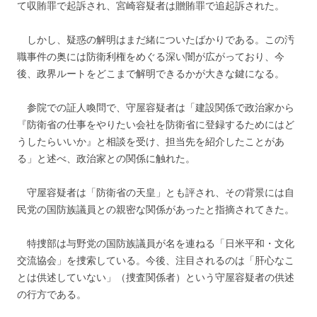
て収賄罪で起訴され、宮崎容疑者は贈賄罪で追起訴された。
しかし、疑惑の解明はまだ緒についたばかりである。この汚
職事件の奥には防衛利権をめぐる深い闇が広がっており、今
後、政界ルートをどこまで解明できるかが大きな鍵になる。
参院での証人喚問で、守屋容疑者は「建設関係で政治家から
『防衛省の仕事をやりたい会社を防衛省に登録するためにはど
うしたらいいか』と相談を受け、担当先を紹介したことがあ
る」と述べ、政治家との関係に触れた。
守屋容疑者は「防衛省の天皇」とも評され、その背景には自
民党の国防族議員との親密な関係があったと指摘されてきた。
特捜部は与野党の国防族議員が名を連ねる「日米平和・文化
交流協会」を捜索している。今後、注目されるのは「肝心なこ
とは供述していない」（捜査関係者）という守屋容疑者の供述
の行方である。