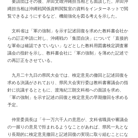
要請団はその後、岸田文雄沖縄担当相とも面談した。岸田沖
縄担当相は沖縄戦関係資料閲覧室の資料をインターネットで閲
覧できるようにするなど、機能強化を図る考えを示した。
文科省は「軍の強制」を示す記述回復を求めた教科書会社か
らの訂正申請に対し、沖縄戦の「集団自決」について「直接的
な軍命は確認できていない」などとした教科用図書検定調査審
議会の指針を示し、教科書会社に「軍の強制」を薄めた記述で
の再訂正をさせている。
九月二十九日の県民大会では、検定意見の撤回と記述回復を
求める決議がされており、県民大会実行委は教科書審議会の指
針に抗議するとともに、渡海紀三朗文科相への面談を求め、
「軍の強制」を示す記述の回復と検定意見の早期撤回を求める
予定。
仲里委員長は「十一万六千人の意思が、文科省職員や審議会
の一握りの意見で拒まれるようなことがあれば、県民一丸とな
り長期的に検定意見撤回と記述回復の実現に取り組むことにな