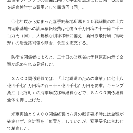
族住宅やインフラの整備に向けた事業者選定などに関する業務
を調査検討する費用として四億円（同）。
〇七年度から始まった嘉手納基地所属Ｆ１５戦闘機の本土六
自衛隊基地への訓練移転経費は七億五千万円増の十一億二千三
百万円（同）。大規模な訓練移転に備え、新田原飛行場（宮崎
県）の滑走路補強や隊舎、食堂を拡充する。
防衛省関係者によると、二十日の財務省の予算原案内示で全
額が認められる見通しだ。
ＳＡＣＯ関係経費では、「土地返還のための事業」に七十八
億四千七百万円増の百三十三億四千七百万円を要求。キャンプ
桑江（北谷町）の海軍病院移転経費などで、ＳＡＣＯ関係経費
全体を押し上げた。
米軍再編とＳＡＣＯ関係経費は八月の概算要求時には金額が
確定せず、合計額を「仮置き」していたが、変更要求に合わせ
て精査した。