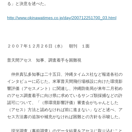
る」と決意を述べた。
http://www.okinawatimes.co.jp/day/200712251700_03.html
２００７年１２月２６日（水） 朝刊 １面
普天間アセス 知事、調査着手を困難視
仲井真弘多知事は二十五日、沖縄タイムス社など報道各社の
インタビューに応じた。米軍普天間飛行場移設に向けた環境影
響評価（アセスメント）に関連し、沖縄防衛局が来年二月初め
のアセス調査着手に向け県に求めているサンゴ類採捕などの許
認可について、「（県環境影響評価）審査会がちゃんとした
（アセス）方法と認めなければ前に進まない」などと述べ、ア
セス方法書の追加や補充がなければ困難との方針を示唆した。
現況調査（事前調査）のデータ結果をアセスに取り込むこと