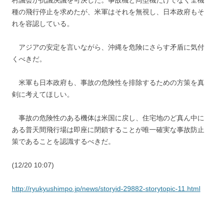
村議会が抗議決議を可決した。事故機と同型機だけでなく全機
種の飛行停止を求めたが、米軍はそれを無視し、日本政府もそ
れを容認している。
アジアの安定を言いながら、沖縄を危険にさらす矛盾に気付
くべきだ。
米軍も日本政府も、事故の危険性を排除するための方策を真
剣に考えてほしい。
事故の危険性のある機体は米国に戻し、住宅地のど真ん中に
ある普天間飛行場は即座に閉鎖することが唯一確実な事故防止
策であることを認識するべきだ。
(12/20 10:07)
http://ryukyushimpo.jp/news/storyid-29882-storytopic-11.html