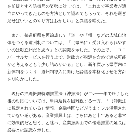
を前提とする防衛局の姿勢に対しては、「これまで事業者が適
当にやってきたものを方法として認めてもらって、それを継ぎ
足せばいいとのやり方はおかしい」と異議を唱えた。
また、都道府県を再編成して「道」や「州」などの広域自治
体をつくる道州制については、「（県民に）受け入れられやす
いのは独立州だと思う」との認識を示した。その上で、「ユニ
バーサルサービスを行う上で、財政力が税源を含めて達成可能
かと考えるともう少し詰めがいる」とし、新年度から県庁内に
新体制をつくり、道州制導入に向けた論議を本格化させる方針
を明らかにした。
現行の沖縄振興特別措置法（沖振法）が二○一一年で終了した
後の対応については、単純延長を困難視する一方、「（沖振法
に規定されている）情報、金融特区などがうまくフル活用され
ていない感がある。産業振興上は、さらにあと十年あると非常
に効果的だと思う」と述べ、産業振興面での優遇措置の延長は
必要との認識を示した。