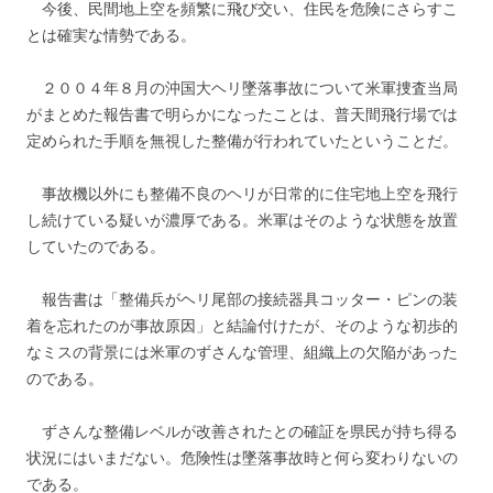
今後、民間地上空を頻繁に飛び交い、住民を危険にさらすこ
とは確実な情勢である。
２００４年８月の沖国大ヘリ墜落事故について米軍捜査当局
がまとめた報告書で明らかになったことは、普天間飛行場では
定められた手順を無視した整備が行われていたということだ。
事故機以外にも整備不良のヘリが日常的に住宅地上空を飛行
し続けている疑いが濃厚である。米軍はそのような状態を放置
していたのである。
報告書は「整備兵がヘリ尾部の接続器具コッター・ピンの装
着を忘れたのが事故原因」と結論付けたが、そのような初歩的
なミスの背景には米軍のずさんな管理、組織上の欠陥があった
のである。
ずさんな整備レベルが改善されたとの確証を県民が持ち得る
状況にはいまだない。危険性は墜落事故時と何ら変わりないの
である。