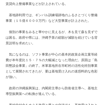
賃貸向上整備事業などが計上されている。
基地跡利用では、ギンバル訓練場跡地のふるさとづくり整備
事業（１５億６０００万円）など大型事業が計上された。
個別の事業をみると華やかに見えるが、木を見て森を見ずで
は困る。政府や県には、沖縄予算の総額が減額を続けている背
景説明を求めたい。
気になるのは、ソフト事業が中心の基本的政策企画立案等経
費が本年度比１５・７％の大幅減となった理由だ。原因は「島
田懇談会事業」の終了。米軍基地所在市町村の活性化特別事業
として展開されてきたが、要は基地受け入れの迷惑料的な色彩
が強い。
政府の沖縄振興策は、内閣府主導から防衛省主導へ、基地主
導型振興策への転換が進んでいる。