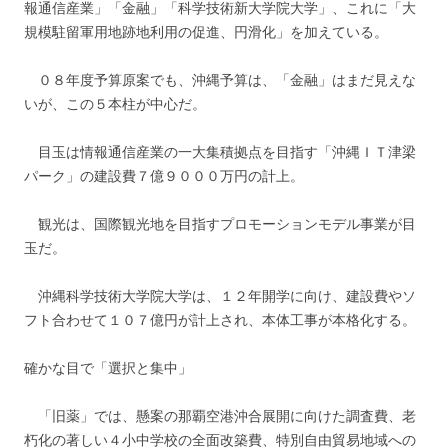
報通信産業」「金融」「科学技術新大学院大学」、これに「大
規模駐留軍用地跡地利用の促進、円滑化」を加えている。
０８年度予算原案でも、沖縄予算は、「金融」はまだ見えな
いが、この５本柱が中心だ。
目玉は情報通信産業の一大集積拠点を目指す「沖縄ＩＴ津梁
パーク」の建設費７億９０００万円の計上。
観光は、国際観光地を目指すプロモーションモデル事業が目
玉だ。
沖縄科学技術大学院大学は、１２年開学に向け、建設費やソ
フト合わせて１０７億円が計上され、本体工事が本格化する。
確かな目で「選択と集中」
「旧薬」では、懸案の那覇空港沖合展開に向けた調査費、老
朽化の著しい４小中学校の全面改築費、特別自由貿易地域への