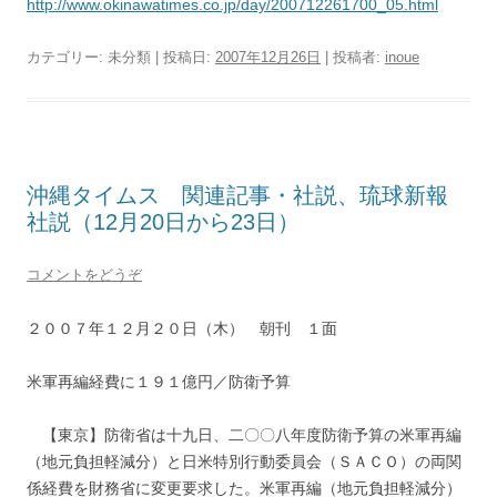
http://www.okinawatimes.co.jp/day/200712261700_05.html
カテゴリー: 未分類 | 投稿日:
2007年12月26日
|
投稿者:
inoue
沖縄タイムス 関連記事・社説、琉球新報
社説（12月20日から23日）
コメントをどうぞ
２００７年１２月２０日（木） 朝刊 １面
米軍再編経費に１９１億円／防衛予算
【東京】防衛省は十九日、二〇〇八年度防衛予算の米軍再編
（地元負担軽減分）と日米特別行動委員会（ＳＡＣＯ）の両関
係経費を財務省に変更要求した。米軍再編（地元負担軽減分）