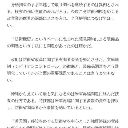
身柄拘束のまま年越しで取り調べを継続するのは異例とされ
る。検察の強い意欲の表れだろう。今度こそ防衛利権をめぐる
政官業の癒着の深部にメスを入れ、全容解明につなげてほし
い。
「防衛機密」というベールに包まれた随意契約による装備品
の調達という手法にも問題があったのは確かだ。
政府は防衛省改革に関する有識者会議を発足させた。文民統
制（シビリアンコントロール）の徹底と、装備品調達をどう透
明化していくかが当面の重要課題であることは言うまでもな
い。
沖縄から見ていて最も気になるのは米軍再編問題に絡んだ捜
査の行方である。特捜部は米軍再編に関する多数の資料を押収
し、防衛省関係者から事情を聴いているという。
「普天間」移設をめぐる防衛省を中心とした強硬路線の背後