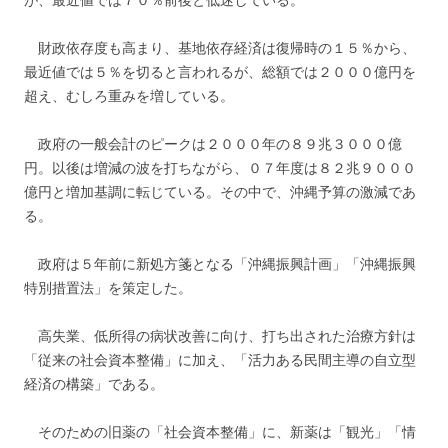
が、最近値では７０％前後と低迷している。
財政依存度も高まり、基地依存経済は復帰時の１５％から、
最近値では５％を切ると言われるが、総額では２０００億円を
超え、むしろ重みを増している。
政府の一般会計のピークは２０００年の８９兆３０００億
円。以後は増減の波を打ちながら、０７年度は８２兆９０００
億円と増加基調に転じている。その中で、沖縄予算の激減であ
る。
政府は５年前に新処方箋となる「沖縄振興計画」「沖縄振興
特別措置法」を策定した。
高失業、低所得の病状改善に向け、打ち出された治療方針は
「従来の社会資本整備」に加え、「活力ある民間主導の自立型
経済の構築」である。
そのための旧薬の「社会資本整備」に、新薬は「観光」「情