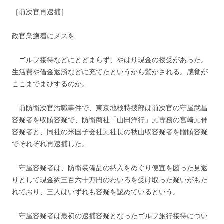
［前次官再逮捕］
政官業癒着にメスを
ゴルフ接待などにとどまらず、やはり現金の授受があった。
生活費や借金返済などに充てたというから驚かされる。感覚が
ここまでまひするのか。
前防衛次官汚職事件で、東京地検特捜部は前次官の守屋武昌
容疑者を収賄容疑で、防衛商社「山田洋行」元専務の宮崎元伸
容疑者と、同社の米国子会社元社長の秋山収容疑者を贈賄容疑
でそれぞれ再逮捕した。
守屋容疑者は、防衛装備品の納入をめぐり便宜を図った見返
りとして現金約三百六十万円のわいろを受け取った疑いがもた
れており、三人はいずれも容疑を認めているという。
守屋容疑者は最初の逮捕容疑となったゴルフ旅行接待につい