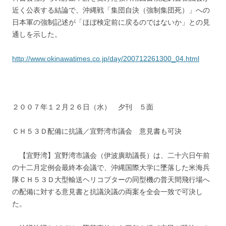
近く公表する結論で、沖縄戦「集団自決（強制集団死）」への
日本軍の強制記述が「ほぼ検定前に戻るのではないか」との見
通しを示した。
http://www.okinawatimes.co.jp/day/200712261300_04.html
２００７年１２月２６日（水） 夕刊 ５面
ＣＨ５３Ｄ配備に抗議／宜野湾市議会 意見書も可決
【宜野湾】宜野湾市議会（伊波廣助議長）は、二十六日午前
の十二月定例会最終本会議で、沖縄国際大学に墜落した米海兵
隊ＣＨ５３Ｄ大型輸送ヘリコプターの同型機の普天間飛行場へ
の配備に対する意見書と抗議決議の両案を全会一致で可決し
た。