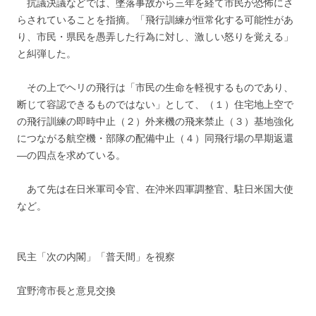
抗議決議などでは、墜落事故から三年を経て市民が恐怖にさ
らされていることを指摘。「飛行訓練が恒常化する可能性があ
り、市民・県民を愚弄した行為に対し、激しい怒りを覚える」
と糾弾した。
その上でヘリの飛行は「市民の生命を軽視するものであり、
断じて容認できるものではない」として、（１）住宅地上空で
の飛行訓練の即時中止（２）外来機の飛来禁止（３）基地強化
につながる航空機・部隊の配備中止（４）同飛行場の早期返還
―の四点を求めている。
あて先は在日米軍司令官、在沖米四軍調整官、駐日米国大使
など。
民主「次の内閣」「普天間」を視察
宜野湾市長と意見交換