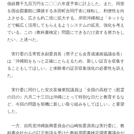
係経費千九百万円を二〇〇八年度予算に計上した。また、同室
を国会図書館に隣接する永田町合同庁舎に移転し、利便性を向
上させる。広さも約二倍に拡大する。岸田沖縄相は「ネットな
どで幅広く活用してもらえるようシステムの拡充、強化を考え
ている。この（教科書検定）問題にできるだけ資する努力をし
たい」と述べた。
実行委の玉寄哲永副委員長（県子ども会育成連絡協議会長）
は「沖縄戦をもっと正確にとらえるため、新しい証言を収集す
ることもしてほしい」と体験者の証言収集強化の必要性を訴え
た。
実行委に同行した安次富修衆院議員は「全国の高校で（慰霊
の日の）六月二十三日は沖縄にとって特別な日だと教育するな
ど、今回の問題を契機に新しい取り組みをしてほしい」と要望
した。
一方、自民党沖縄振興委員会の山崎拓委員長は実行委に、教
科書会社からの訂正申請を受けた教科用図書検定調査審議会が