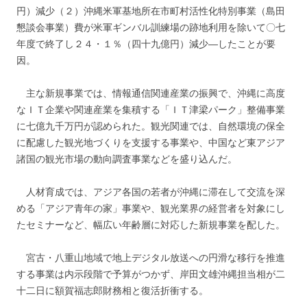
円）減少（２）沖縄米軍基地所在市町村活性化特別事業（島田
懇談会事業）費が米軍ギンバル訓練場の跡地利用を除いて〇七
年度で終了し２４・１％（四十九億円）減少―したことが要
因。
主な新規事業では、情報通信関連産業の振興で、沖縄に高度
なＩＴ企業や関連産業を集積する「ＩＴ津梁パーク」整備事業
に七億九千万円が認められた。観光関連では、自然環境の保全
に配慮した観光地づくりを支援する事業や、中国など東アジア
諸国の観光市場の動向調査事業などを盛り込んだ。
人材育成では、アジア各国の若者が沖縄に滞在して交流を深
める「アジア青年の家」事業や、観光業界の経営者を対象にし
たセミナーなど、幅広い年齢層に対応した新規事業を配した。
宮古・八重山地域で地上デジタル放送への円滑な移行を推進
する事業は内示段階で予算がつかず、岸田文雄沖縄担当相が二
十二日に額賀福志郎財務相と復活折衝する。