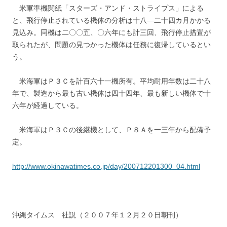
米軍準機関紙「スターズ・アンド・ストライプス」による
と、飛行停止されている機体の分析は十八―二十四カ月かかる
見込み。同機は二〇〇五、〇六年にも計三回、飛行停止措置が
取られたが、問題の見つかった機体は任務に復帰しているとい
う。
米海軍はＰ３Ｃを計百六十一機所有。平均耐用年数は二十八
年で、製造から最も古い機体は四十四年、最も新しい機体で十
六年が経過している。
米海軍はＰ３Ｃの後継機として、Ｐ８Ａを一三年から配備予
定。
http://www.okinawatimes.co.jp/day/200712201300_04.html
沖縄タイムス 社説（２００７年１２月２０日朝刊）