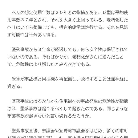
ヘリの想定使用年数は２０年との指摘がある。Ｄ型は平均使
用年数３７年とされ、それを大きく上回っている。老朽化した
ヘリはいくら整備しても、構造的疲労は進行する。それを見逃
す可能性は十分あり得る。
墜落事故から３年余が経過しても、何ら安全性は保証されて
いないのである。そればかりか、老朽化がさらに進んだこと
で、危険性はより増したとみるべきである。
米軍が事故機と同型機を再配備し、飛行することは無神経に
過ぎる。
墜落事故のはるか前から住宅街への事故発生の危険性が指摘
され、墜落事故は起こるべくして起きたのである。同じような
墜落事故が起きないと言い切れるだろうか。
墜落事故直後、県議会や宜野湾市議会をはじめ、多くの市町