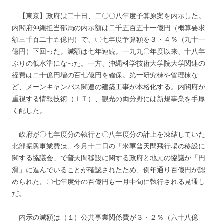
【東京】政府は二十日、二〇〇八年度予算原案を内示した。
内閣府沖縄担当部局の内示額は二千五百五十一億円（概算要求
額三千百二十五億円）で、〇七年度予算額を３・４％（九十一
億円）下回った。減額は七年連続。一九九〇年度以来、十八年
ぶりの低水準になった。一方、沖縄科学技術大学院大学関連の
経費は二十億円増の百七億円を確保。第一研究棟や管理棟な
ど、メーンキャンパス関連の建築工事が本格化する。内閣府が
重視する情報技術（ＩＴ）、観光の両分野には新規事業を手厚
く配した。
政府が〇七年度分の執行と〇八年度分の計上を凍結していた
北部振興事業費は、今月十二日の「米軍普天間飛行場の移設に
関する協議会」で普天間移設に関する政府と地元の協議が「円
滑」に進んでいることが確認されたため、例年通り百億円が認
められた。〇七年度分の百億円も一月中旬に執行される見通し
だ。
内示の減額は（１）公共事業関係費が３・２％（六十八億