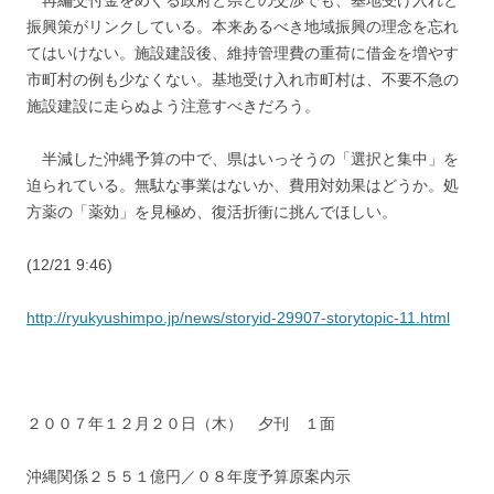
再編交付金をめぐる政府と県との交渉でも、基地受け入れと
振興策がリンクしている。本来あるべき地域振興の理念を忘れ
てはいけない。施設建設後、維持管理費の重荷に借金を増やす
市町村の例も少なくない。基地受け入れ市町村は、不要不急の
施設建設に走らぬよう注意すべきだろう。
半減した沖縄予算の中で、県はいっそうの「選択と集中」を
迫られている。無駄な事業はないか、費用対効果はどうか。処
方薬の「薬効」を見極め、復活折衝に挑んでほしい。
(12/21 9:46)
http://ryukyushimpo.jp/news/storyid-29907-storytopic-11.html
２００７年１２月２０日（木） 夕刊 １面
沖縄関係２５５１億円／０８年度予算原案内示