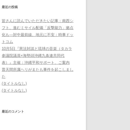
最近の投稿
皆さんに読んでいただきたい記事：南西シ
フト、進むミサイル配備「反撃能力」拠点
化も―対中最前線、地元に不安：時事ドッ
トコム
10月5日『憲法対談と琉球の音楽（タカラ
参議院議員×海勢頭沖縄九条連共同代
表）』主催：沖縄平和サポート、ご案内
普天間所属ヘリがまたも事件を起こしまし
た
(タイトルなし)
(タイトルなし)
最近のコメント