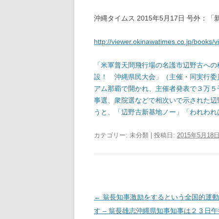
沖縄タイムス 2015年5月17日 号外
http://viewer.okinawatimes.co.jp/books
「米軍普天間飛行場の名護市辺野古への
設！ 沖縄県民大会」（主催・同実行委
アム那覇で開かれ、主催者発表で３万５
事選、衆院選などで相次いで示された辺
うと、「辺野古新基地ノー」「われわれ
カテゴリー: 未分類 | 投稿日:
2015年5月18
投稿ナビゲーション
←
翁長知事激励をするという全国的運動
す – 翁長雄志沖縄県知事知事は２３日