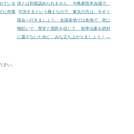
めている
決とは到底認められません。 今晩参院本会議で、
でに作業
可決するという構えなので、東京の方は、今すぐ
国会へ行きましょう。 全国各地では各地で、死に
物狂いで、歴史と国民を信じて、 戦争法案を絶対
に通さないために、みな立ち上がりましょう！
→
ださい。