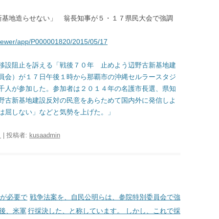
：「新基地造らせない」 翁長知事が５・１７県民大会で強調
/viewer/app/P000001820/2015/05/17
移設阻止を訴える「戦後７０年 止めよう辺野古新基地建
員会）が１７日午後１時から那覇市の沖縄セルラースタジ
千人が参加した。参加者は２０１４年の名護市長選、県知
野古新基地建設反対の民意をあらためて国内外に発信しよ
は屈しない」などと気勢を上げた。」
日
|
投稿者:
kusaadmin
が必要で
戦争法案を、自民公明らは、参院特別委員会で強
午後、米軍
行採決した、と称しています。 しかし、これで採