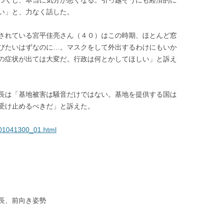
つくし、本当に気分が悪くなる。引っ越そうにも経済的に
い」と、力なく話した。
されている宮平佳亮さん（４０）はこの時期、ほとんど窓
びたいはずなのに…。マスクをして外出するわけにもいか
の症状が出ては大変だ。行政は何とかしてほしい」と訴え
長は「基地被害は騒音だけではない。基地を提供する国は
受け止めるべきだ」と訴えた。
801041300_01.html
長、前向き姿勢