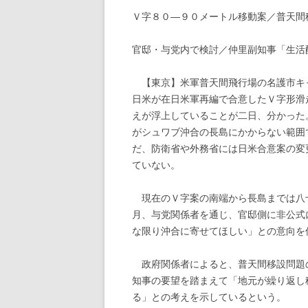
Ｖ字８０―９０メートル移動案／普天間
官邸・与党内で検討／仲里副知事「生活
【東京】米軍普天間飛行場の名護市キ
日米が在日米軍再編で合意したＶ字形滑
えが浮上していることが二日、分かった
がシュワブ沖合の長島にかからない範囲
だ、防衛省や外務省には日米合意案の変
ていない。
現在のＶ字案の南端から長島までは八
月、与党関係者を通じ、官邸側に非公式
な限り沖合に寄せてほしい」との意向を
政府関係者によると、普天間移設問題
知事の要望を踏まえて「地元が繰り返し
る」との考えを示しているという。