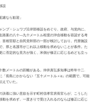
移設
配慮なら歓迎」
ャンプ・シュワブ沿岸部移設をめぐり、政府、与党内に、
走路案の八十―九十メートル程度の沖合移動を容認する考
。首相官邸と自民党幹部の一部が検討しており、代替施設
で、県と名護市がこれ以上移動を求めないことが条件。た
更に否定的な見方が強く、米側が修正に応じるめども立っ
十数メートルの距離がある。仲井真弘多知事は昨年十二
に「長島にかからない『五十メートル＋α』の範囲で、可能
伝えていた。
の決着に強い意欲を示す町村信孝官房長官らが、こうした
移動を求めず、一度きりで受け入れるのならば修正に応じ