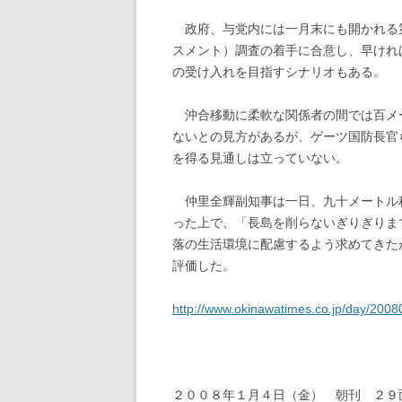
政府、与党内には一月末にも開かれる
スメント）調査の着手に合意し、早けれ
の受け入れを目指すシナリオもある。
沖合移動に柔軟な関係者の間では百メ
ないとの見方があるが、ゲーツ国防長官
を得る見通しは立っていない。
仲里全輝副知事は一日、九十メートル
った上で、「長島を削らないぎりぎりま
落の生活環境に配慮するよう求めてきた
評価した。
http://www.okinawatimes.co.jp/day/200
２００８年１月４日（金） 朝刊 ２９