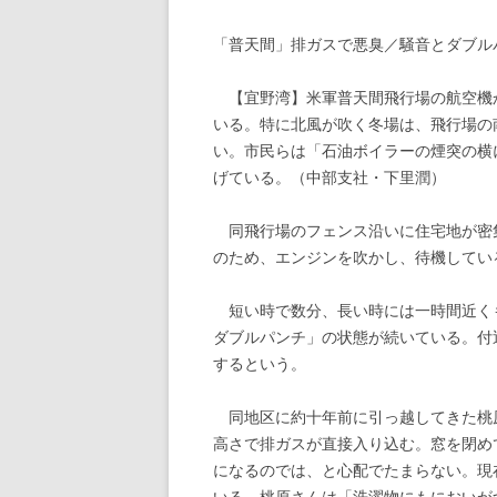
「普天間」排ガスで悪臭／騒音とダブル
【宜野湾】米軍普天間飛行場の航空機
いる。特に北風が吹く冬場は、飛行場の
い。市民らは「石油ボイラーの煙突の横
げている。（中部支社・下里潤）
同飛行場のフェンス沿いに住宅地が密
のため、エンジンを吹かし、待機してい
短い時で数分、長い時には一時間近く
ダブルパンチ」の状態が続いている。付
するという。
同地区に約十年前に引っ越してきた桃
高さで排ガスが直接入り込む。窓を閉め
になるのでは、と心配でたまらない。現