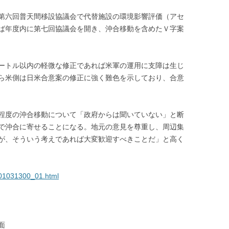
第六回普天間移設協議会で代替施設の環境影響評価（アセ
ば年度内に第七回協議会を開き、沖合移動を含めたＶ字案
ートル以内の軽微な修正であれば米軍の運用に支障は生じ
ら米側は日米合意案の修正に強く難色を示しており、合意
程度の沖合移動について「政府からは聞いていない」と断
で沖合に寄せることになる。地元の意見を尊重し、周辺集
が、そういう考えであれば大変歓迎すべきことだ」と高く
801031300_01.html
面