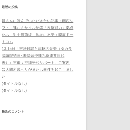
最近の投稿
皆さんに読んでいただきたい記事：南西シ
フト、進むミサイル配備「反撃能力」拠点
化も―対中最前線、地元に不安：時事ドッ
トコム
10月5日『憲法対談と琉球の音楽（タカラ
参議院議員×海勢頭沖縄九条連共同代
表）』主催：沖縄平和サポート、ご案内
普天間所属ヘリがまたも事件を起こしまし
た
(タイトルなし)
(タイトルなし)
最近のコメント