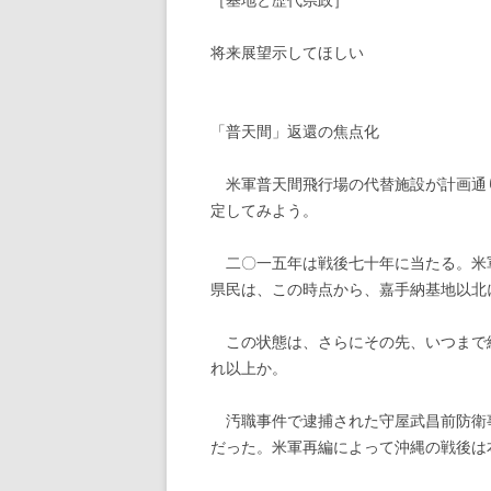
［基地と歴代県政］
将来展望示してほしい
「普天間」返還の焦点化
米軍普天間飛行場の代替施設が計画通
定してみよう。
二〇一五年は戦後七十年に当たる。米
県民は、この時点から、嘉手納基地以北
この状態は、さらにその先、いつまで
れ以上か。
汚職事件で逮捕された守屋武昌前防衛
だった。米軍再編によって沖縄の戦後は