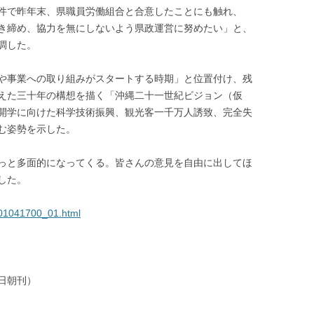
件で昨年末、県職員労働組合と合意したことにも触れ、
き締め、協力を無にしないよう県政運営に努めたい」と、
調した。
や事業への取り組みがスタートする時期」と位置付け、残
えた三十年の構想を描く「沖縄二十一世紀ビジョン（仮
開学に向けた科学技術振興、観光客一千万人誘致、完全失
む姿勢を示した。
っと多面的になってくる。皆さんの意見を自由に出してほ
した。
801041700_01.html
日朝刊）