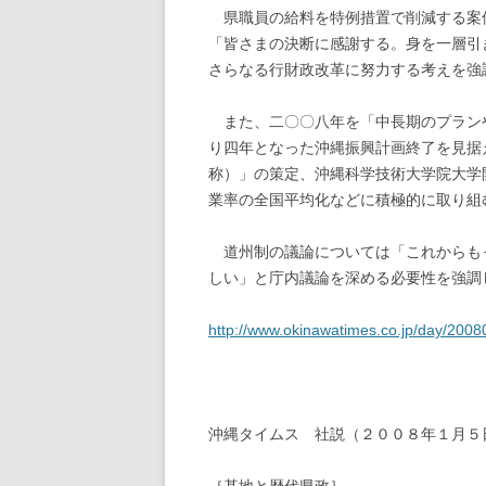
県職員の給料を特例措置で削減する案
「皆さまの決断に感謝する。身を一層引
さらなる行財政改革に努力する考えを強
また、二〇〇八年を「中長期のプラン
り四年となった沖縄振興計画終了を見据
称）」の策定、沖縄科学技術大学院大学
業率の全国平均化などに積極的に取り組
道州制の議論については「これからも
しい」と庁内議論を深める必要性を強調
http://www.okinawatimes.co.jp/day/200
沖縄タイムス 社説（２００８年１月５