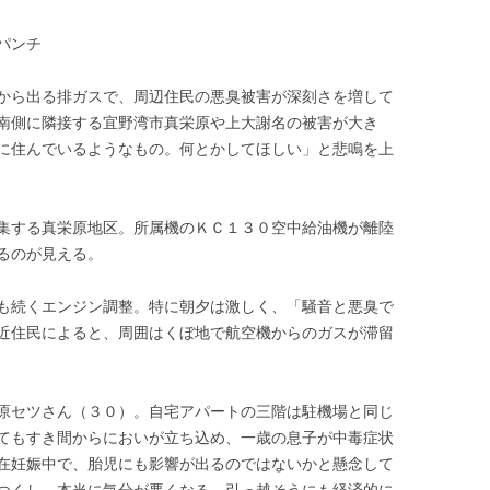
パンチ
から出る排ガスで、周辺住民の悪臭被害が深刻さを増して
南側に隣接する宜野湾市真栄原や上大謝名の被害が大き
に住んでいるようなもの。何とかしてほしい」と悲鳴を上
集する真栄原地区。所属機のＫＣ１３０空中給油機が離陸
るのが見える。
も続くエンジン調整。特に朝夕は激しく、「騒音と悪臭で
近住民によると、周囲はくぼ地で航空機からのガスが滞留
原セツさん（３０）。自宅アパートの三階は駐機場と同じ
てもすき間からにおいが立ち込め、一歳の息子が中毒症状
在妊娠中で、胎児にも影響が出るのではないかと懸念して