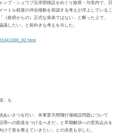
ャンプ・シュワブ沿岸部移設をめぐり政府・与党内で、日
メートル程度の沖合移動を容認する考えが浮上しているこ
「（政府からの）正式な発表ではない」と断った上で、
協議したい」と前向きな考えを示した。
801041300_02.html
鎖」も
頭あいさつを行い、米軍普天間飛行場移設問題について
活用への筋道をつけるべきだ」と早期解決への意気込みを
向けて形を整えていきたい」との決意も示した。