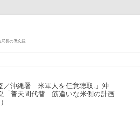
務局長の備忘録
コンテンツへ移動
盗／沖縄署 米軍人を任意聴取.」沖
説「普天間代替 筋違いな米側の計画
日）