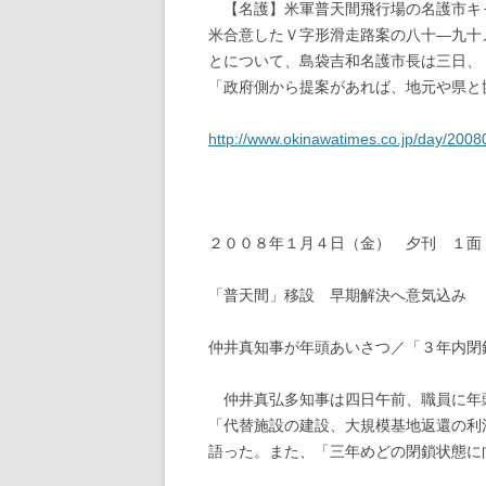
【名護】米軍普天間飛行場の名護市キ
米合意したＶ字形滑走路案の八十―九十
とについて、島袋吉和名護市長は三日、
「政府側から提案があれば、地元や県と
http://www.okinawatimes.co.jp/day/200
２００８年１月４日（金） 夕刊 １面
「普天間」移設 早期解決へ意気込み
仲井真知事が年頭あいさつ／「３年内閉
仲井真弘多知事は四日午前、職員に年
「代替施設の建設、大規模基地返還の利
語った。また、「三年めどの閉鎖状態に