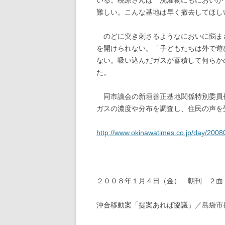
いる。桃原さんは「洗濯物にもにおいが
難しい。こんな基地は早く撤去してほし
のどに突き刺さるようなにおいに悩ま
を開けられない。「子どもたちは外で遊
ない。吸い込んだガスが蓄積して何らか
た。
同市議会の新垣善正基地関係特別委員
ガスの濃度や分布を調査し、住民の声を
http://www.okinawatimes.co.jp/day/200
２００８年１月４日（金） 朝刊 ２面
沖合移動案「提案あれば協議」／島袋市